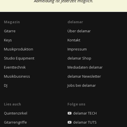
Abmeldung ist jederzeit möglich.
Magazin
delamar
Gitarre
Über delamar
Keys
Kontakt
Musikproduktion
Impressum
Studio Equipment
delamar Shop
Eventtechnik
Mediadaten delamar
Musikbusiness
delamar Newsletter
DJ
Jobs bei delamar
Lies auch
Folge uns
Quintenzirkel
delamar TECH
Gitarrengriffe
delamar TUTS