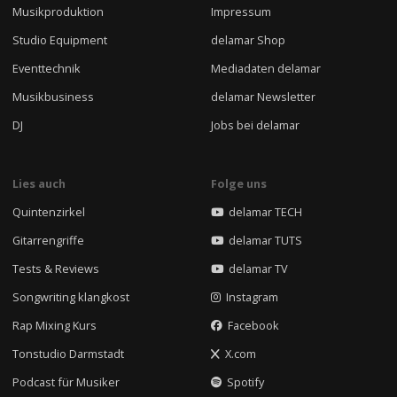
Musikproduktion
Impressum
Studio Equipment
delamar Shop
Eventtechnik
Mediadaten delamar
Musikbusiness
delamar Newsletter
DJ
Jobs bei delamar
Lies auch
Folge uns
Quintenzirkel
delamar TECH
Gitarrengriffe
delamar TUTS
Tests & Reviews
delamar TV
Songwriting klangkost
Instagram
Rap Mixing Kurs
Facebook
Tonstudio Darmstadt
X.com
Podcast für Musiker
Spotify