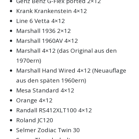
Genz Benz G-Flex ported 2×12
Krank Krankenstein 4×12
Line 6 Vetta 4×12
Marshall 1936 2×12
Marshall 1960AV 4×12
Marshall 4×12 (das Original aus den
1970ern)
Marshall Hand Wired 4×12 (Neuauflage
aus den späten 1960ern)
Mesa Standard 4×12
Orange 4×12
Randall RS412XLT100 4×12
Roland JC120
Selmer Zodiac Twin 30