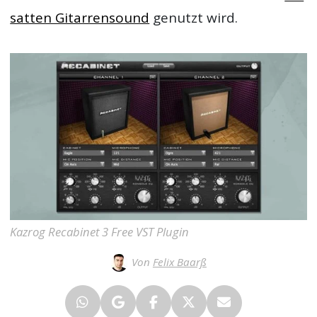
satten Gitarrensound
genutzt wird.
Kazrog Recabinet 3 Free VST Plugin
Von
Felix Baarß