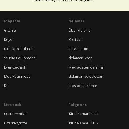
Magazin
delamar
Gitarre
Über delamar
Keys
Kontakt
Musikproduktion
Impressum
Studio Equipment
delamar Shop
Eventtechnik
Mediadaten delamar
Musikbusiness
delamar Newsletter
DJ
Jobs bei delamar
Lies auch
Folge uns
Quintenzirkel
delamar TECH
Gitarrengriffe
delamar TUTS