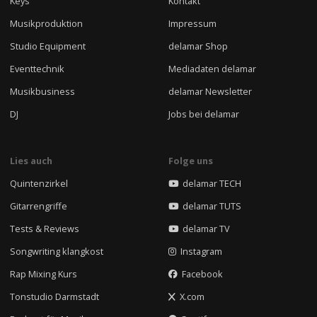
Keys
Kontakt
Musikproduktion
Impressum
Studio Equipment
delamar Shop
Eventtechnik
Mediadaten delamar
Musikbusiness
delamar Newsletter
DJ
Jobs bei delamar
Lies auch
Folge uns
Quintenzirkel
delamar TECH
Gitarrengriffe
delamar TUTS
Tests & Reviews
delamar TV
Songwriting klangkost
Instagram
Rap Mixing Kurs
Facebook
Tonstudio Darmstadt
X.com