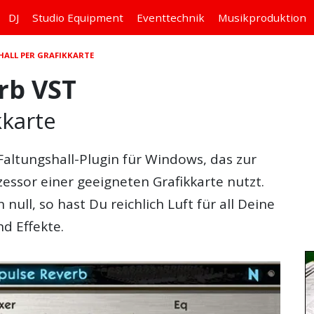
DJ
Studio
Equipment
Eventtechnik
Musikproduktion
HALL PER GRAFIKKARTE
rb VST
kkarte
Faltungshall
-
Plugin
für
Windows
, das zur
zessor einer geeigneten Grafikkarte nutzt.
ull, so hast Du reichlich Luft für all Deine
d Effekte.