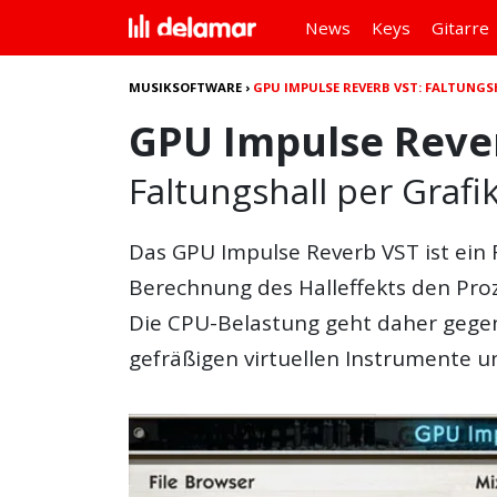
News
Keys
Gitarre
MUSIKSOFTWARE
›
GPU IMPULSE REVERB VST: FALTUNGS
GPU Impulse Reve
Faltungshall per Grafi
Das
GPU Impulse Reverb VST
ist ein
Berechnung des
Halleffekt
s den Pro
Die CPU-Belastung geht daher gegen n
gefräßigen virtuellen Instrumente un