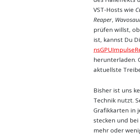
VST-Hosts wie
C
Reaper
,
Wavosau
prüfen willst, o
ist, kannst Du Di
nsGPUImpulseRe
herunterladen. 
aktuellste Treib
Bisher ist uns k
Technik nutzt. 
Grafikkarten in
stecken und bei
mehr oder weni