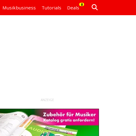
8
Musikbusiness
Tutorials
Deals
ANZEIGE