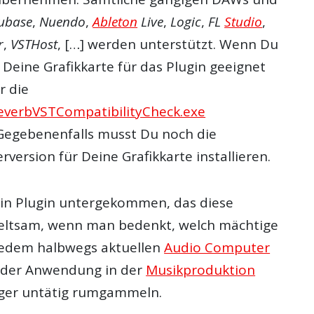
ubase
,
Nuendo
,
Ableton
Live
,
Logic
,
FL
Studio
,
r
,
VSTHost
, […] werden unterstützt. Wenn Du
b Deine Grafikkarte für das
Plugin
geeignet
r die
verbVSTCompatibilityCheck.exe
Gegebenenfalls musst Du noch die
erversion für Deine Grafikkarte installieren.
ein
Plugin
untergekommen, das diese
Seltsam, wenn man bedenkt, welch mächtige
 jedem halbwegs aktuellen
Audio Computer
 der Anwendung in der
Musikproduktion
ger untätig rumgammeln.