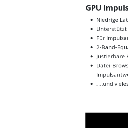
GPU Impuls
Niedrige La
Unterstützt
Für Impulsa
2-Band-Equa
Justierbare 
Datei-Brows
Impulsantw
„…und viele