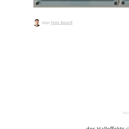
Von
Felix Baarß
ANZ
des
Halleffekt
s 