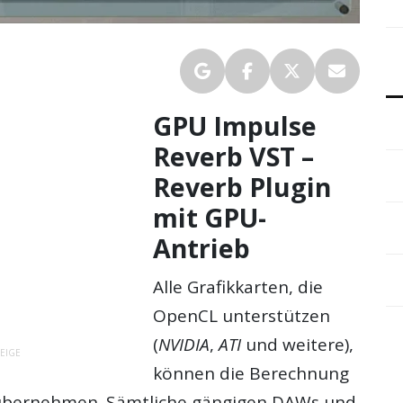
GPU Impulse
Reverb VST –
Reverb Plugin
mit GPU-
Antrieb
Alle Grafikkarten, die
OpenCL unterstützen
(
NVIDIA
,
ATI
und weitere),
EIGE
können die Berechnung
übernehmen. Sämtliche gängigen DAWs und