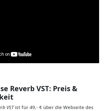
e Reverb VST: Preis &
keit
rb VST
ist für 49,- € über die Webseite des