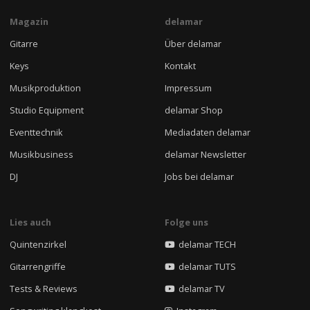
Magazin
delamar
Gitarre
Über delamar
Keys
Kontakt
Musikproduktion
Impressum
Studio Equipment
delamar Shop
Eventtechnik
Mediadaten delamar
Musikbusiness
delamar Newsletter
DJ
Jobs bei delamar
Lies auch
Folge uns
Quintenzirkel
delamar TECH
Gitarrengriffe
delamar TUTS
Tests & Reviews
delamar TV