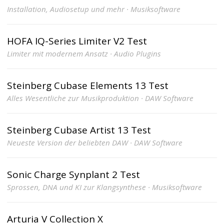
Installation, Audiosetup und mehr · Musiksoftware
HOFA IQ-Series Limiter V2 Test
Limiter mit modernem Ansatz · Audio Plugins
Steinberg Cubase Elements 13 Test
Alles Wesentliche zur Musikproduktion · DAW Software
Steinberg Cubase Artist 13 Test
Neueste Version der beliebten DAW · DAW Software
Sonic Charge Synplant 2 Test
Sprossen, DNA und KI zur Klangsynthese · Musiksoftware
Arturia V Collection X