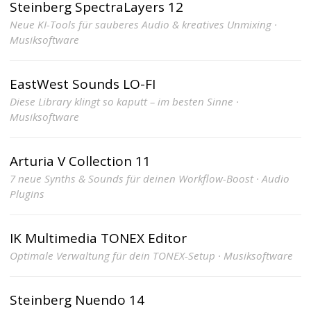
Steinberg SpectraLayers 12
Neue KI-Tools für sauberes Audio & kreatives Unmixing ·
Musiksoftware
EastWest Sounds LO-FI
Diese Library klingt so kaputt – im besten Sinne ·
Musiksoftware
Arturia V Collection 11
7 neue Synths & Sounds für deinen Workflow-Boost · Audio
Plugins
IK Multimedia TONEX Editor
Optimale Verwaltung für dein TONEX-Setup · Musiksoftware
Steinberg Nuendo 14