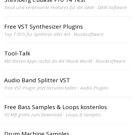
Neue und verbesserte Features für die DAW · DAW Software
Free VST Synthesizer Plugins
Top 7 VSTi für Synthese aller Art · Musiksoftware
Tool-Talk
Mit diesen Apps rockst du die Musik-World · Musiksoftware
Audio Band Splitter VST
Free VST Plugin jetzt herunterladen · Audio Plugins
Free Bass Samples & Loops kostenlos
55 MB gratis zum Download · Loops & Samples
Drum Machine Samples