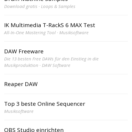
Download gratis · Loops & Samples
IK Multimedia T-RackS 6 MAX Test
All-In-One Mastering Tool · Musiksoftware
DAW Freeware
Die 13 besten Free DAWs für den Einstieg in die
Musikproduktion · DAW Software
Reaper DAW
Top 3 beste Online Sequencer
Musiksoftware
OBS Studio einrichten