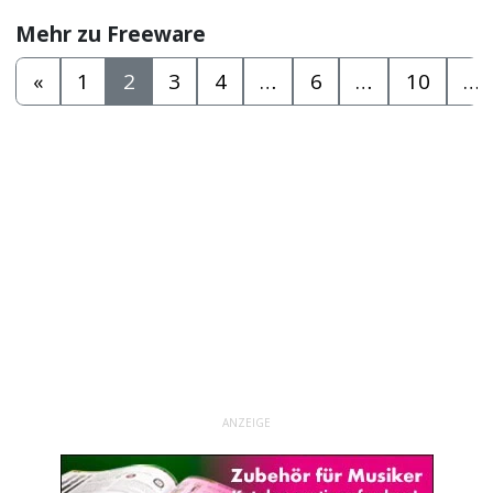
Mehr zu Freeware
«
1
2
3
4
…
6
…
10
…
ANZEIGE