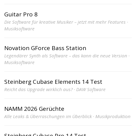
Guitar Pro 8
Die Software für kreative Musiker – jetzt mit mehr Features ·
Musiksoftware
Novation GForce Bass Station
Legendärer Synth als Software – das kann die neue Version ·
Musiksoftware
Steinberg Cubase Elements 14 Test
Reicht das Upgrade wirklich aus? · DAW Software
NAMM 2026 Gerüchte
Alle Leaks & Überraschungen im Überblick · Musikproduktion
Steinberg Cubase Pro 14 Test