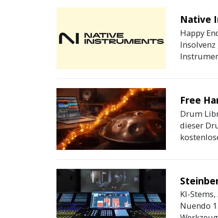
Native 
Happy End
Insolvenz
Instrumen
Free Ha
Drum Libr
dieser Dr
kostenlose
Steinbe
KI-Stems,
Nuendo 15
Werkzeuge