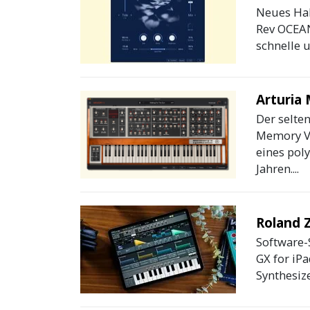
Neues Hal
Rev OCEAN
schnelle 
Arturia
Der selten
Memory V 
eines pol
Jahren....
Roland 
Software-
GX for iPa
Synthesize