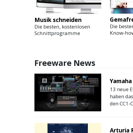
Gemafre
Musik schneiden
Die best
Die besten, kostenlosen
Know-ho
Schnittprogramme
Freeware News
Yamaha 
13 neue E
haben das
den CC1-Co
Arturia