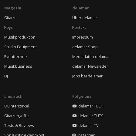
Magazin
delamar
Gitarre
Über delamar
Keys
Kontakt
Musikproduktion
Impressum
Studio Equipment
delamar Shop
Eventtechnik
Mediadaten delamar
Musikbusiness
delamar Newsletter
DJ
Jobs bei delamar
Lies auch
Folge uns
Quintenzirkel
delamar TECH
Gitarrengriffe
delamar TUTS
Tests & Reviews
delamar TV
Songwriting klangkost
Instagram