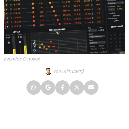
Eventide Octavox
Von
Felix Baarß