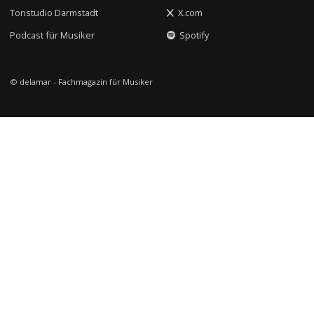
Tonstudio Darmstadt
X.com
Podcast für Musiker
Spotify
© delamar - Fachmagazin für Musiker