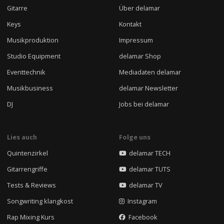
Gitarre
Über delamar
Keys
Kontakt
Musikproduktion
Impressum
Studio Equipment
delamar Shop
Eventtechnik
Mediadaten delamar
Musikbusiness
delamar Newsletter
DJ
Jobs bei delamar
Lies auch
Folge uns
Quintenzirkel
delamar TECH
Gitarrengriffe
delamar TUTS
Tests & Reviews
delamar TV
Songwriting klangkost
Instagram
Rap Mixing Kurs
Facebook