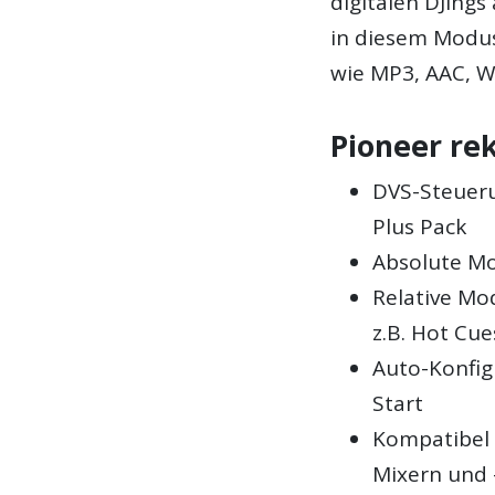
digitalen DJings
in diesem Modu
wie MP3, AAC, W
Pioneer re
DVS-Steueru
Plus Pack
Absolute Mo
Relative Mod
z.B. Hot Cu
Auto-Konfig
Start
Kompatibel 
Mixern und 