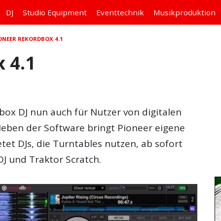
DJ
Studio
Equipment
Eventtechnik
Musikproduktion
ONEER REKORDBOX 4.1
 4.1
box DJ nun auch für Nutzer von digitalen
Neben der Software bringt Pioneer eigene
tet DJs, die Turntables nutzen, ab sofort
 DJ und Traktor Scratch.