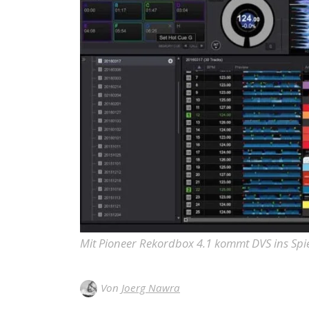
Mit Pioneer Rekordbox 4.1 kommt DVS ins Spiel
Von
Joerg Nawra