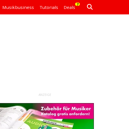
7
Musikbusiness
Tutorials
Deals
ANZEIGE