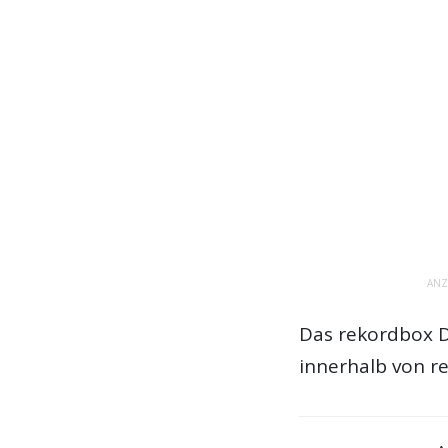
ANZ
Das rekordbox D
innerhalb von r