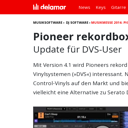
News
Keys
Gitarre
MUSIKSOFTWARE
›
DJ SOFTWARE
›
MUSIKMESSE 2016: PI
Pioneer rekordbox
Update für DVS-User
Mit Version 4.1 wird Pioneers rekord
Vinylsystemen (»DVS«) interessant. 
Control-Vinyls auf den Markt und bie
vielleicht eine Alternative zu Serato