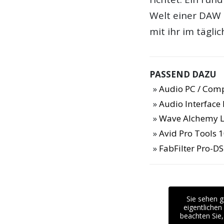
Welt einer DAW 
mit ihr im tägl
PASSEND DAZU
Audio PC / Com
Audio Interfac
Wave Alchemy L
Avid Pro Tools 1
FabFilter Pro-DS
Sie sehen g
eigentlichen
beachten Sie,