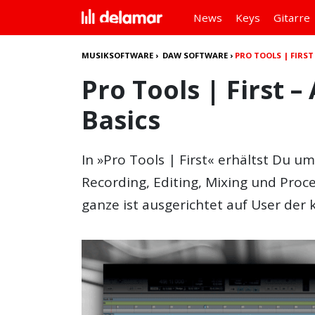
News
Keys
Gitarre
MUSIKSOFTWARE
›
DAW SOFTWARE
›
PRO TOOLS | FIRST
Pro Tools | First 
Basics
In »Pro Tools | First« erhältst Du u
Recording, Editing, Mixing und Proce
ganze ist ausgerichtet auf User der 