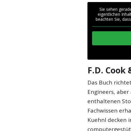
Sie sehen gerade
eigentlichen Inhal
beachten Sie, dass
F.D. Cook &
Das Buch richte
Engineers, aber
enthaltenen Sto
Fachwissen erha
Kuehnl decken i
computergestütz