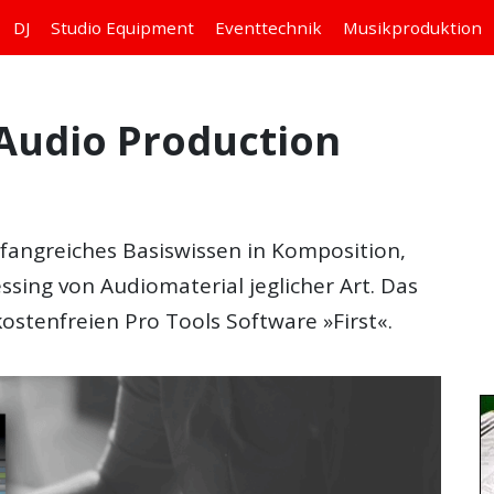
DJ
Studio
Equipment
Eventtechnik
Musikproduktion
– Audio Production
mfangreiches Basiswissen in Komposition,
ssing von Audiomaterial jeglicher Art. Das
kostenfreien Pro Tools Software »First«.