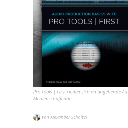
Pro Tools | First richtet sich an angehende A
Medienschaffende.
Von
Alexander Schölzel