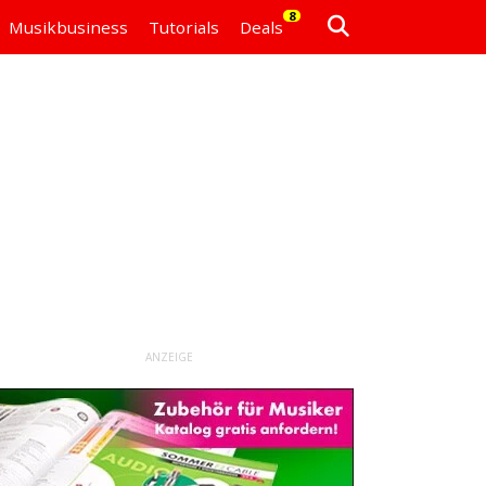
8
Musikbusiness
Tutorials
Deals
ANZEIGE