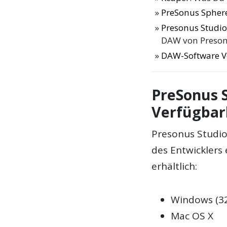
PreSonus Sphere
Presonus Studio
DAW von Preso
DAW-Software V
PreSonus S
Verfügbar
Presonus Studio
des Entwicklers 
erhältlich:
Windows (32
Mac OS X