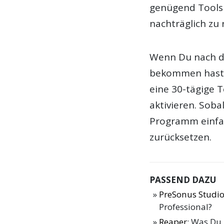
genügend Tools 
nachträglich zu r
Wenn Du nach de
bekommen hast, 
eine 30-tägige 
aktivieren. Soba
Programm einfac
zurücksetzen.
PASSEND DAZU
PreSonus Studio
Professional?
Reaper
: Was Du