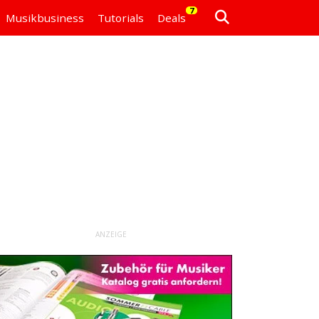
7
Musikbusiness
Tutorials
Deals
ANZEIGE