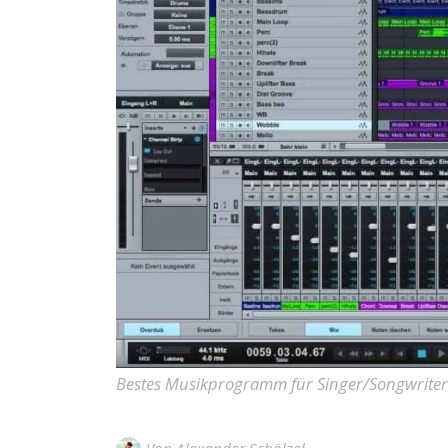
Bestes Musikprogramm für Singer/Songwriter 
Von
Alexander Schölzel