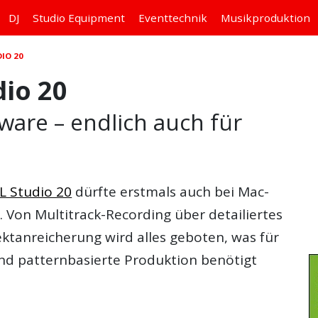
DJ
Studio
Equipment
Eventtechnik
Musikproduktion
DIO 20
dio 20
ware – endlich auch für
L Studio 20
dürfte erstmals auch bei Mac-
 Von Multitrack-Recording über detailiertes
ektanreicherung wird alles geboten, was für
nd patternbasierte Produktion benötigt