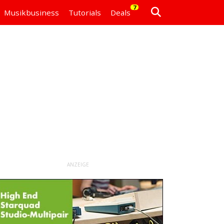
7
Musikbusiness
Tutorials
Deals
ANZEIGE