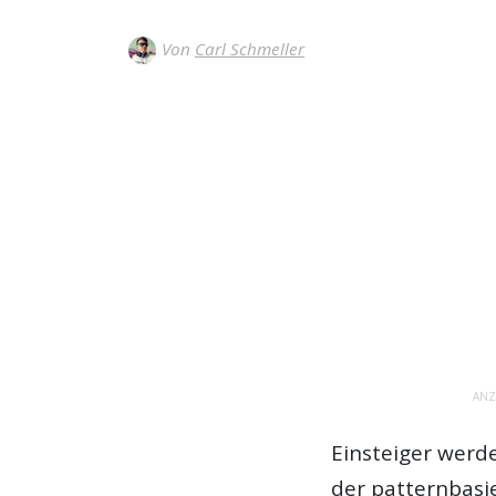
Von
Carl Schmeller
ANZ
Einsteiger werde
der patternbasi