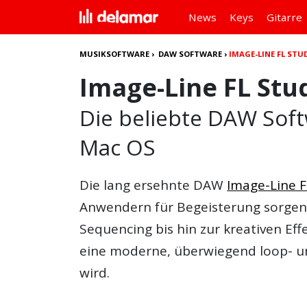
News
Keys
Gitarre
MUSIKSOFTWARE
›
DAW SOFTWARE
›
IMAGE-LINE FL STU
Image-Line FL Stu
Die beliebte DAW Soft
Mac OS
Die lang ersehnte DAW
Image-Line F
Anwendern für Begeisterung sorgen.
Sequencing bis hin zur kreativen Eff
eine moderne, überwiegend loop- u
wird.