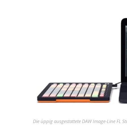
Die üppig ausgestattete DAW Image-Line FL St