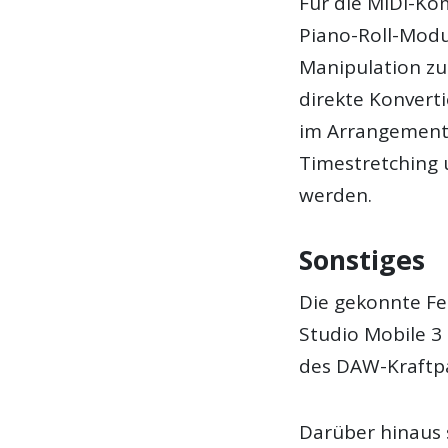
Für die MIDI-Ko
Piano-Roll-Modu
Manipulation zu
direkte Konvert
im Arrangementf
Timestretching u
werden.
Sonstiges
Die gekonnte F
Studio Mobile 3
des DAW-Kraftpa
Darüber hinaus s