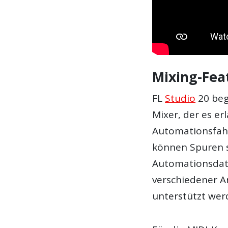
Mixing-Fea
FL
Studio
20 beg
Mixer, der es er
Automationsfahr
können Spuren s
Automationsdat
verschiedener A
unterstützt wer