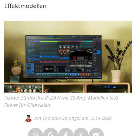
Effektmodellen.
Fender Studio Pro 8: DAW mit 39 Amp-Modellen & KI-
Power für Gitarristen
Von
Thorsten Sprengel
am 13.01.2026