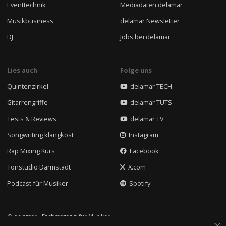
Eventtechnik
Mediadaten delamar
Musikbusiness
delamar Newsletter
DJ
Jobs bei delamar
Lies auch
Folge uns
Quintenzirkel
delamar TECH
Gitarrengriffe
delamar TUTS
Tests & Reviews
delamar TV
Songwriting klangkost
Instagram
Rap Mixing Kurs
Facebook
Tonstudio Darmstadt
X.com
Podcast für Musiker
Spotify
© delamar - Fachmagazin für Musiker