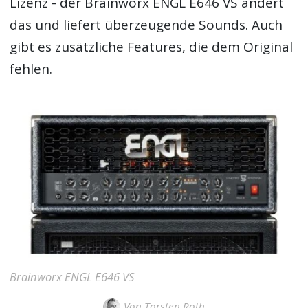
Lizenz - der
Brainworx ENGL E646 VS
ändert
das und liefert überzeugende Sounds. Auch
gibt es zusätzliche Features, die dem Original
fehlen.
Brainworx ENGL E646 VS
Von
Torsten Roth