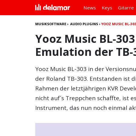
News
Keys
Gitarre
MUSIKSOFTWARE
›
AUDIO PLUGINS
›
YOOZ MUSIC BL-30
Yooz Music BL-303
Emulation der TB-
Yooz Music BL-303
in der Versionsnu
der Roland TB-303. Entstanden ist di
Rahmen der letztjährigen KVR Devel
nicht auf´s Treppchen schaffte, ist e
Instrument, das nun noch einmal akt