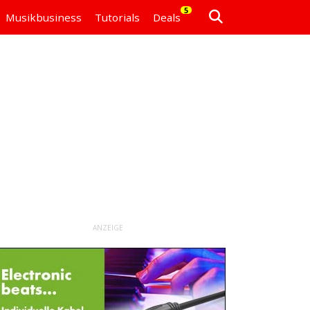
5
Musikbusiness
Tutorials
Deals
ANZEIGE