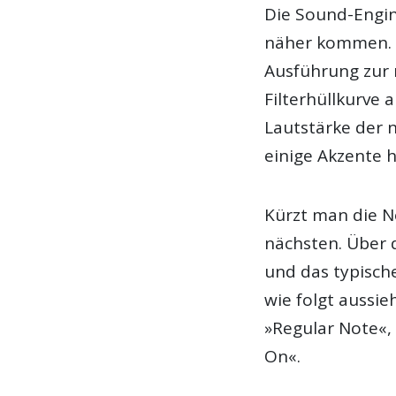
Die Sound-Engin
näher kommen. Di
Ausführung zur 
Filterhüllkurve 
Lautstärke der 
einige Akzente 
Kürzt man die No
nächsten. Über d
und das typisch
wie folgt aussieh
»Regular Note«, 
On«.