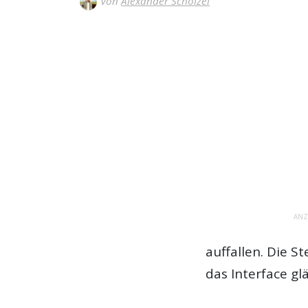
Von
Alexander Schölzel
ANZ
auffallen. Die S
das Interface g