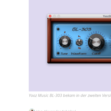
Yooz Music BL-303 bekam in der zweiten Versi