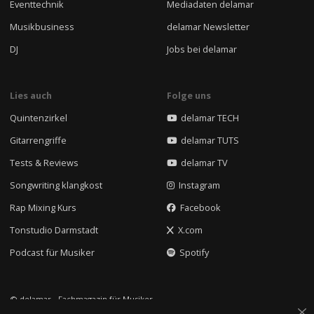
Eventtechnik
Mediadaten delamar
Musikbusiness
delamar Newsletter
DJ
Jobs bei delamar
Lies auch
Folge uns
Quintenzirkel
delamar TECH
Gitarrengriffe
delamar TUTS
Tests & Reviews
delamar TV
Songwriting klangkost
Instagram
Rap Mixing Kurs
Facebook
Tonstudio Darmstadt
X.com
Podcast für Musiker
Spotify
© delamar - Fachmagazin für Musiker