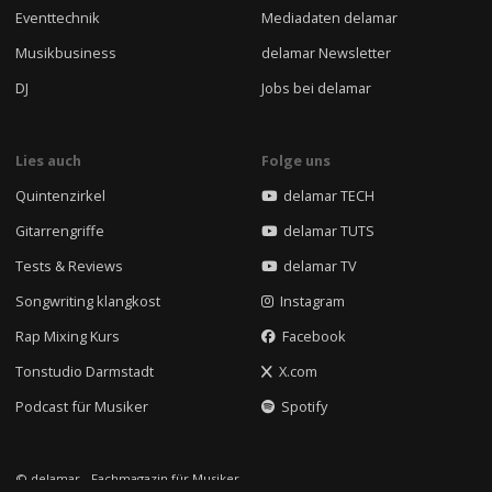
Eventtechnik
Mediadaten delamar
Musikbusiness
delamar Newsletter
DJ
Jobs bei delamar
Lies auch
Folge uns
Quintenzirkel
delamar TECH
Gitarrengriffe
delamar TUTS
Tests & Reviews
delamar TV
Songwriting klangkost
Instagram
Rap Mixing Kurs
Facebook
Tonstudio Darmstadt
X.com
Podcast für Musiker
Spotify
© delamar - Fachmagazin für Musiker