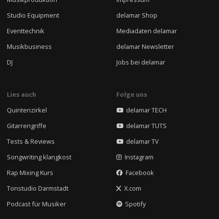
Studio Equipment
delamar Shop
Eventtechnik
Mediadaten delamar
Musikbusiness
delamar Newsletter
DJ
Jobs bei delamar
Lies auch
Folge uns
Quintenzirkel
delamar TECH
Gitarrengriffe
delamar TUTS
Tests & Reviews
delamar TV
Songwriting klangkost
Instagram
Rap Mixing Kurs
Facebook
Tonstudio Darmstadt
X.com
Podcast für Musiker
Spotify