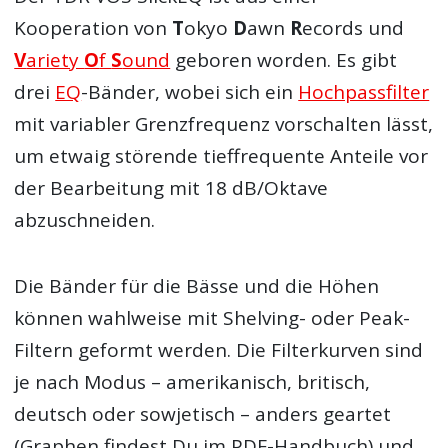
Kooperation von
T
okyo
D
awn
R
ecords und
V
ariety
O
f
S
ound
geboren worden. Es gibt
drei
EQ
-Bänder, wobei sich ein
Hochpassfilter
mit variabler Grenzfrequenz vorschalten lässt,
um etwaig störende tieffrequente Anteile vor
der Bearbeitung mit 18 dB/Oktave
abzuschneiden.
Die Bänder für die Bässe und die Höhen
können wahlweise mit Shelving- oder Peak-
Filtern geformt werden. Die Filterkurven sind
je nach Modus – amerikanisch, britisch,
deutsch oder sowjetisch – anders geartet
(Graphen findest Du im PDF-Handbuch) und