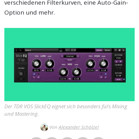
verschiedenen Filterkurven, eine Auto-Gain-
Option und mehr.
Der TDR VOS SlickEQ eignet sich besonders für´s Mixing
und Mastering.
Von
Alexander Schölzel