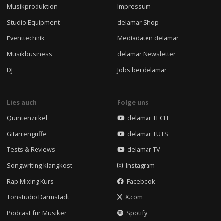
Musikproduktion
Impressum
Studio Equipment
delamar Shop
Eventtechnik
Mediadaten delamar
Musikbusiness
delamar Newsletter
DJ
Jobs bei delamar
Lies auch
Folge uns
Quintenzirkel
delamar TECH
Gitarrengriffe
delamar TUTS
Tests & Reviews
delamar TV
Songwriting klangkost
Instagram
Rap Mixing Kurs
Facebook
Tonstudio Darmstadt
X.com
Podcast für Musiker
Spotify