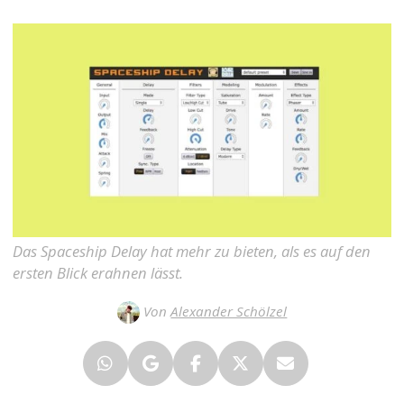
Das Spaceship Delay hat mehr zu bieten, als es auf den
ersten Blick erahnen lässt.
Von
Alexander Schölzel