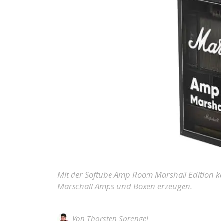
Mit der Softube Amp Room Marshall Edition k
Marschall Amps und Boxen erzeugen.
Von
Thorsten Sprengel