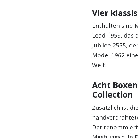
Vier klass
Enthalten sind 
Lead 1959, das 
Jubilee 2555, d
Model 1962 eine
Welt.
Acht Boxen
Collection
Zusätzlich ist d
handverdrahtete
Der renommier
Meshuggah, In F