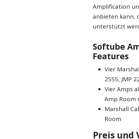
Amplification un
anbieten kann, di
unterstützt wer
Softube Am
Features
Vier Marshal
2555, JMP 2
Vier Amps al
Amp Room 
Marshall Ca
Room
Preis und