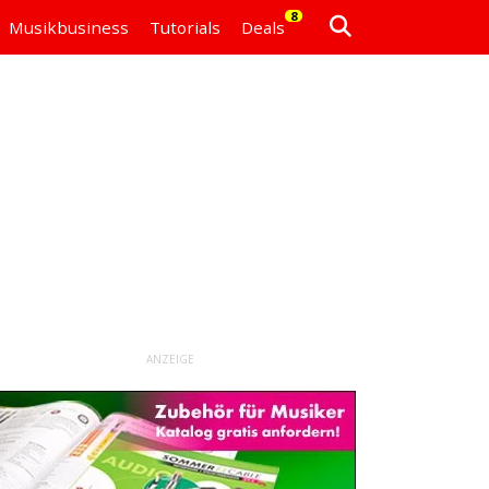
8
Musikbusiness
Tutorials
Deals
ANZEIGE