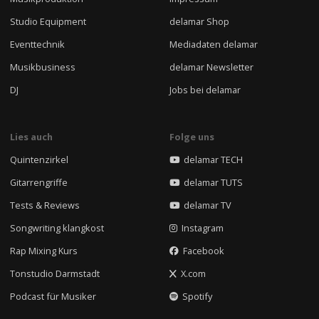
Studio Equipment
delamar Shop
Eventtechnik
Mediadaten delamar
Musikbusiness
delamar Newsletter
DJ
Jobs bei delamar
Lies auch
Folge uns
Quintenzirkel
delamar TECH
Gitarrengriffe
delamar TUTS
Tests & Reviews
delamar TV
Songwriting klangkost
Instagram
Rap Mixing Kurs
Facebook
Tonstudio Darmstadt
X.com
Podcast für Musiker
Spotify