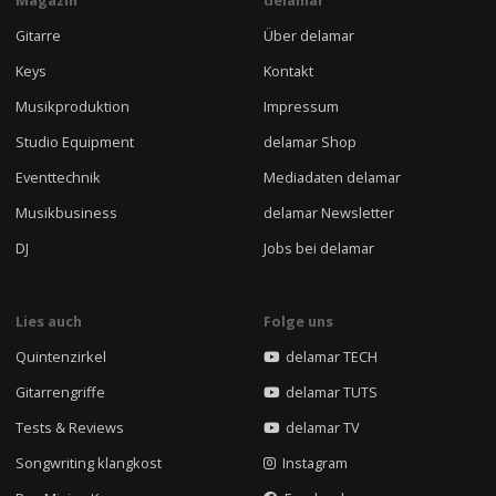
Gitarre
Über delamar
Keys
Kontakt
Musikproduktion
Impressum
Studio Equipment
delamar Shop
Eventtechnik
Mediadaten delamar
Musikbusiness
delamar Newsletter
DJ
Jobs bei delamar
Lies auch
Folge uns
Quintenzirkel
delamar TECH
Gitarrengriffe
delamar TUTS
Tests & Reviews
delamar TV
Songwriting klangkost
Instagram