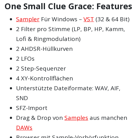
One Small Clue Grace: Features
Sampler
Für Windows –
VST
(32 & 64 Bit)
2 Filter pro Stimme (LP, BP, HP, Kamm,
Lofi & Ringmodulation)
2 AHDSR-Hüllkurven
2 LFOs
2 Step-Sequenzer
4 XY-Kontrollflächen
Unterstützte Dateiformate: WAV, AIF,
SND
SFZ-Import
Drag & Drop von
Samples
aus manchen
DAWs
Browser mit Sample-Vorhörfunktion