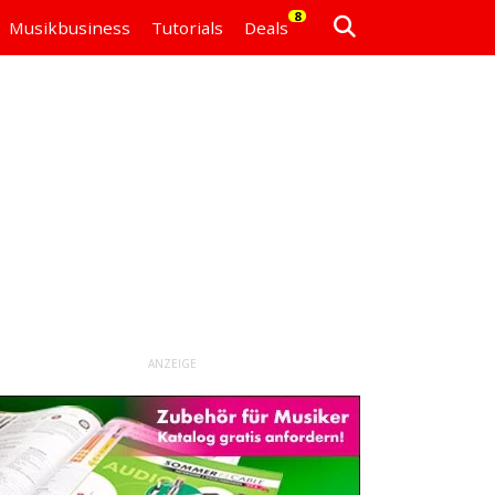
8
Musikbusiness
Tutorials
Deals
ANZEIGE