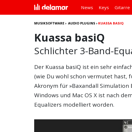
News
Keys
Gitarre
MUSIKSOFTWARE
›
AUDIO PLUGINS
›
KUASSA BASIQ
Kuassa basiQ
Schlichter 3-Band-Equa
Der
Kuassa basiQ
ist ein sehr einfa
(wie Du wohl schon vermutet hast, f
Akronym für »Baxandall Simulation E
Windows und Mac OS X ist nach dem 
Equalizers modelliert worden.