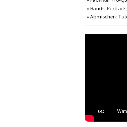
Bands
: Portrai
Abmischen
: Tu