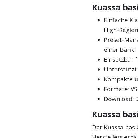
Kuassa bas
Einfache Kl
High-Regler
Preset-Mana
einer Bank
Einsetzbar 
Unterstützt
Kompakte un
Formate: VS
Download: 5
Kuassa bas
Der Kuassa basi
Herstellers erhäl