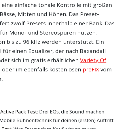
 eine einfache tonale Kontrolle mit großen
 Bässe, Mitten und Höhen. Das Preset-
ert zwölf Presets innerhalb einer Bank. Das
ch für Mono- und Stereospuren nutzen.
n bis zu 96 kHz werden unterstützt. Ein
l für einen Equalizer, der nach Baxandall
indet sich im gratis erhältlichen
Variety Of
Q
oder im ebenfalls kostenlosen
preFIX
vom
r.
Active Pack Test
: Drei EQs, die Sound machen
 Mobile Bühnentechnik für deinen (ersten) Auftritt
 Test
: Was Du vor dem Kauf wissen musst