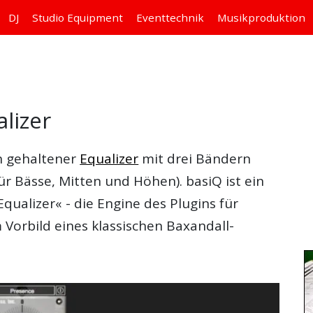
DJ
Studio
Equipment
Eventtechnik
Musikproduktion
lizer
ch gehaltener
Equalizer
mit drei Bändern
ür Bässe, Mitten und Höhen). basiQ ist ein
qualizer« - die Engine des Plugins für
Vorbild eines klassischen Baxandall-