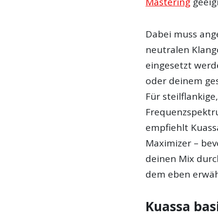
Mastering
geeign
Dabei muss ang
neutralen Klang
eingesetzt werd
oder deinem g
Für steilflankige
Frequenzspektru
empfiehlt Kuass
Maximizer – bev
deinen Mix dur
dem eben erwähn
Kuassa bas