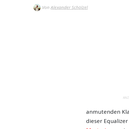
Von
Alexander Schölzel
ANZ
anmutenden Klan
dieser Equalizer