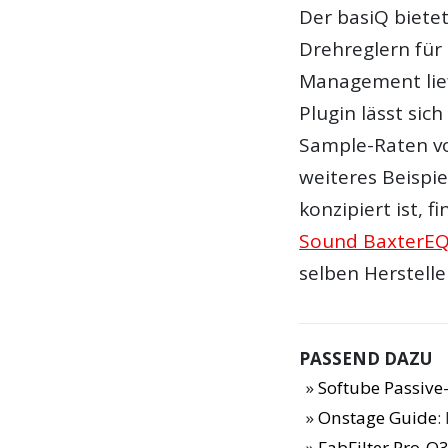
Der basiQ bietet
Drehreglern für
Management lief
Plugin lässt si
Sample-Raten vo
weiteres Beispie
konzipiert ist, f
Sound BaxterE
selben Herstelle
PASSEND DAZU
Softube Passive-
Onstage Guide
:
FabFilter Pro-Q3