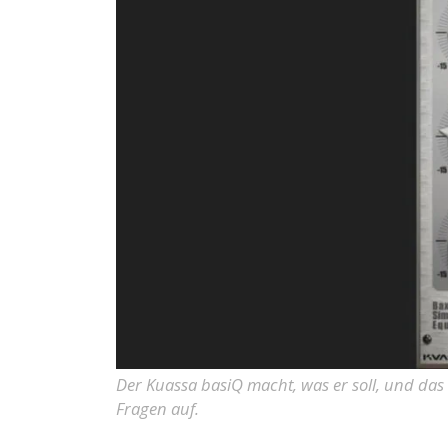
Der Kuassa basiQ macht, was er soll, und das
Fragen auf.