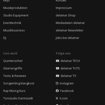
Keys
Kontakt
Musikproduktion
Impressum
Studio Equipment
delamar Shop
Eventtechnik
Mediadaten delamar
Musikbusiness
delamar Newsletter
DJ
Jobs bei delamar
Lies auch
Folge uns
Quintenzirkel
delamar TECH
Gitarrengriffe
delamar TUTS
Tests & Reviews
delamar TV
Songwriting klangkost
Instagram
Rap Mixing Kurs
Facebook
Tonstudio Darmstadt
X.com