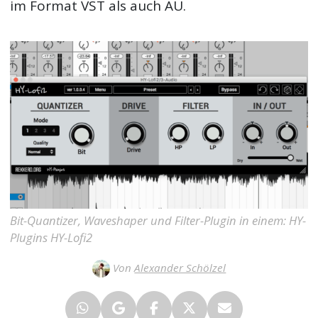
im Format VST als auch AU.
Bit-Quantizer, Waveshaper und Filter-Plugin in einem: HY-
Plugins HY-Lofi2
Von
Alexander Schölzel