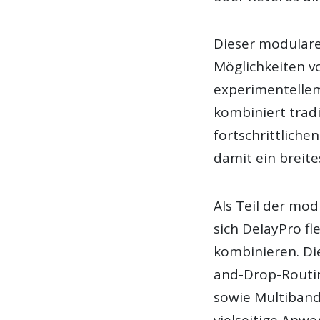
Dieser modulare
Möglichkeiten v
experimentellem
kombiniert trad
fortschrittlich
damit ein breit
Als Teil der mo
sich DelayPro fl
kombinieren. Di
and-Drop-Routing
sowie Multiband
vielseitige Anw