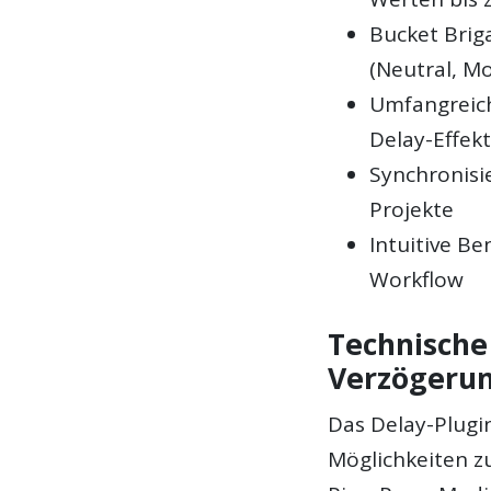
Bucket Brig
(Neutral, M
Umfangreic
Delay-Effek
Synchronisi
Projekte
Intuitive Be
Workflow
Technische
Verzögeru
Das Delay-Plugin
Möglichkeiten z