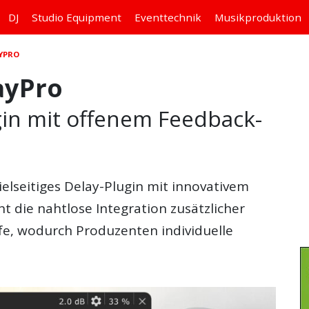
DJ
Studio
Equipment
Eventtechnik
Musikproduktion
YPRO
ayPro
gin mit offenem Feedback-
vielseitiges Delay-Plugin mit innovativem
 die nahtlose Integration zusätzlicher
ife, wodurch Produzenten individuelle