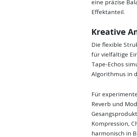
eine präzise Bal
Effektanteil.
Kreative 
Die flexible St
für vielfältige 
Tape-Echos simu
Algorithmus in 
Für experimentel
Reverb und Modu
Gesangsprodukti
Kompression, Ch
harmonisch in B