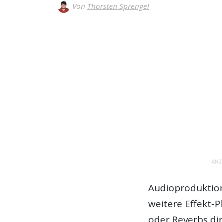
Von
Thorsten Sprengel
ANZ
Audioproduktion
weitere Effekt-P
oder Reverbs dir