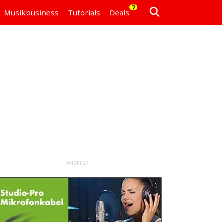
7
Musikbusiness
Tutorials
Deals
ANZEIGE