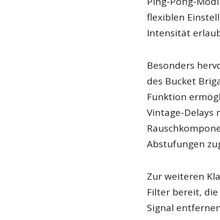
Ping-Pong-Modi 
flexiblen Einste
Intensität erlau
Besonders hervo
des Bucket Brig
Funktion ermögli
Vintage-Delays 
Rauschkomponent
Abstufungen zu
Zur weiteren K
Filter bereit, 
Signal entferne