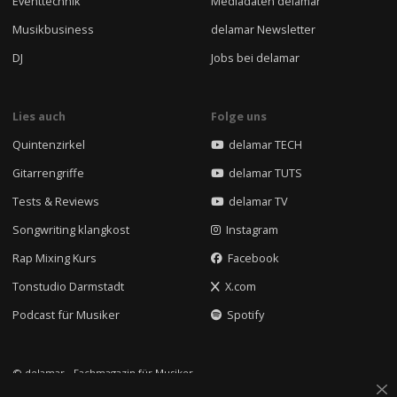
Eventtechnik
Mediadaten delamar
Musikbusiness
delamar Newsletter
DJ
Jobs bei delamar
Lies auch
Folge uns
Quintenzirkel
delamar TECH
Gitarrengriffe
delamar TUTS
Tests & Reviews
delamar TV
Songwriting klangkost
Instagram
Rap Mixing Kurs
Facebook
Tonstudio Darmstadt
X.com
Podcast für Musiker
Spotify
© delamar - Fachmagazin für Musiker