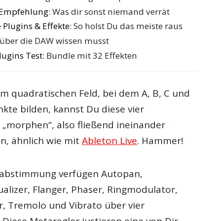
e Empfehlung
: Was dir sonst niemand verrät
 Plugins & Effekte
: So holst Du das meiste raus
 über die DAW wissen musst
ugins Test
: Bundle mit 32 Effekten
em quadratischen Feld, bei dem A, B, C und
nkte bilden, kannst Du diese vier
 „morphen“, also fließend ineinander
n, ähnlich wie mit
Ableton Live
. Hammer!
inabstimmung verfügen Autopan,
ualizer, Flanger, Phaser, Ringmodulator,
, Tremolo und Vibrato über vier
Diese Metaregler justieren eine von Dir