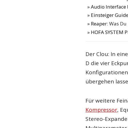
Audio Interfac
Einsteiger Guide
Reaper
: Was Du
HOFA SYSTEM Pl
Der Clou: In ein
D die vier Eckpu
Konfigurationen
übergehen lasse
Für weitere Fe
Kompressor
, Eq
Stereo-Expander
Multiparameter. 