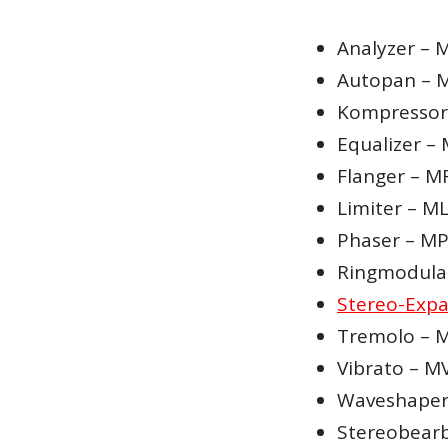
Analyzer – 
Autopan – 
Kompressor
Equalizer –
Flanger – M
Limiter – M
Phaser – M
Ringmodula
Stereo-Exp
Tremolo – 
Vibrato – M
Waveshaper
Stereobear