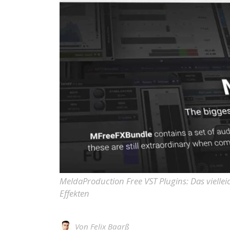
MeldaProduction Free VST Plugins: Das viellei
Effekten
Von
Felix Baarß