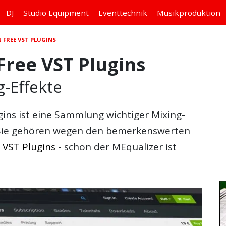
DJ
Studio
Equipment
Eventtechnik
Musikproduktion
FREE VST PLUGINS
ree VST Plugins
g-Effekte
gins
ist eine Sammlung wichtiger Mixing-
 Sie gehören wegen den bemerkenswerten
 VST Plugins
- schon der MEqualizer ist