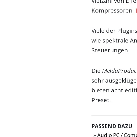
Vielzahl von Eff
Kompressoren,
Viele der Plugin
wie spektrale A
Steuerungen.
Die
MeldaProduct
sehr ausgeklüge
bieten acht edit
Preset.
PASSEND DAZU
Audio PC / Com