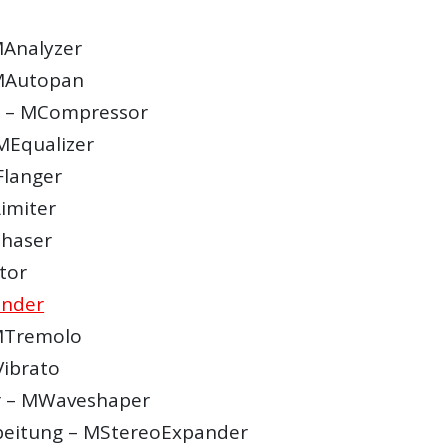
MAnalyzer
MAutopan
 – MCompressor
 MEqualizer
Flanger
Limiter
Phaser
tor
ander
MTremolo
Vibrato
 – MWaveshaper
beitung – MStereoExpander