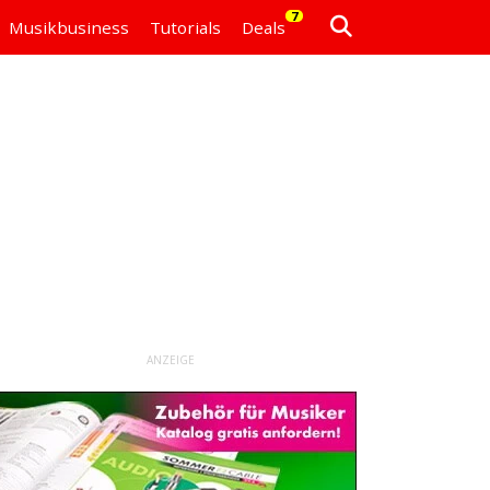
7
Musikbusiness
Tutorials
Deals
ANZEIGE