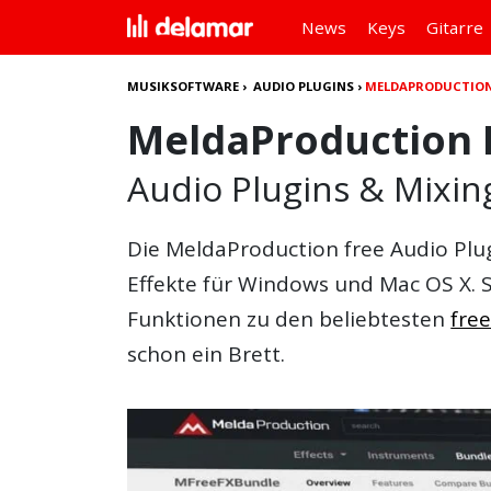
News
Keys
Gitarre
MUSIKSOFTWARE
›
AUDIO PLUGINS
›
MELDAPRODUCTION 
MeldaProduction F
Audio Plugins & Mixin
Die
MeldaProduction free Audio Plu
Effekte für Windows und Mac OS X.
Funktionen zu den beliebtesten
free
schon ein Brett.