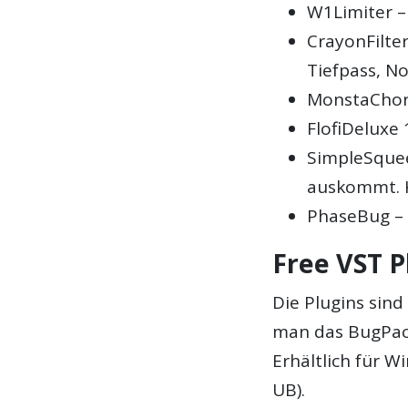
W1Limiter –
CrayonFilter
Tiefpass, No
MonstaChoru
FlofiDeluxe 1
SimpleSque
auskommt. K
PhaseBug – 
Free VST P
Die Plugins sind
man das BugPac
Erhältlich für 
UB).