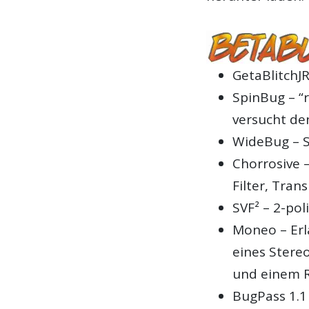
GetaBlitchJR
SpinBug – “r
versucht de
WideBug – S
Chorrosive 
Filter, Tran
SVF² – 2-poli
Moneo – Erl
eines Stere
und einem R
BugPass 1.1