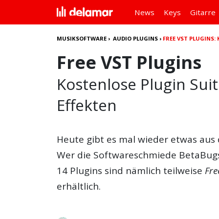
News
Keys
Gitarre
MUSIKSOFTWARE
›
AUDIO PLUGINS
›
FREE VST PLUGINS:
Free VST Plugins
Kostenlose Plugin Suit
Effekten
Heute gibt es mal wieder etwas aus
Wer die Softwareschmiede BetaBugs 
14 Plugins sind nämlich teilweise
Fre
erhältlich.