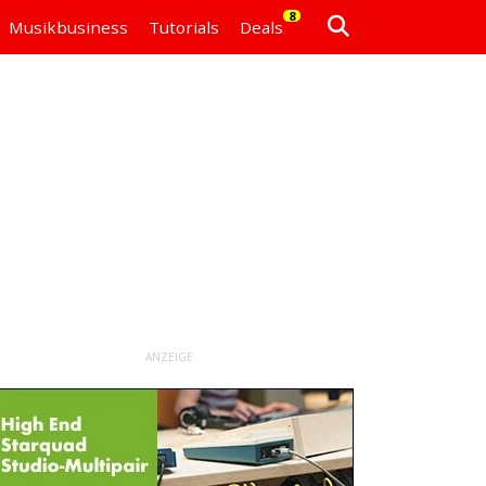
8
Musikbusiness
Tutorials
Deals
ANZEIGE