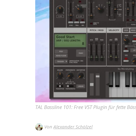
TAL Bassline 101: Free VST Plugin für fette Bäs
Von
Alexander Schölzel