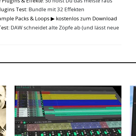
 Plugins & Effekte
: So holst Du das meiste raus
ugins Test
: Bundle mit 32 Effekten
Sample Packs & Loops ▶ kostenlos zum Download
Test
: DAW schneidet alte Zöpfe ab (und lässt neue