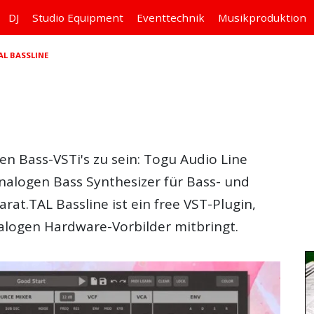
DJ
Studio
Equipment
Eventtechnik
Musikproduktion
AL BASSLINE
en Bass-VSTi's zu sein: Togu Audio Line
analogen Bass Synthesizer für Bass- und
rat.TAL Bassline ist ein free VST-Plugin,
alogen Hardware-Vorbilder mitbringt.