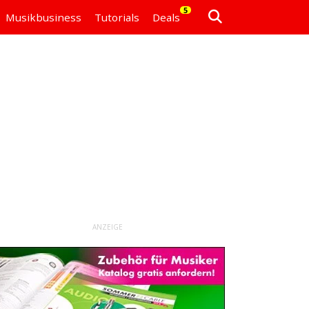
5
Musikbusiness
Tutorials
Deals
ANZEIGE