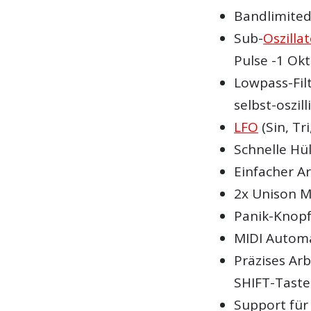
Bandlimited 
Sub-
Oszilla
Pulse -1 Okt
Lowpass-Fil
selbst-oszil
LFO
(Sin, Tr
Schnelle Hü
Einfacher A
2x Unison 
Panik-Knop
MIDI Automat
Präzises Ar
SHIFT-Taste
Support für