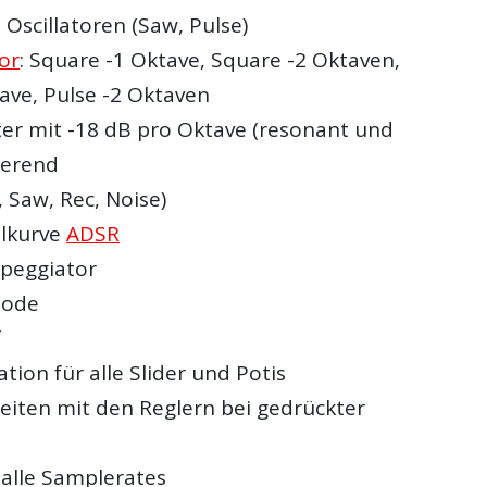
Oscillatoren (Saw, Pulse)
tor
: Square -1 Oktave, Square -2 Oktaven,
ave, Pulse -2 Oktaven
ter mit -18 dB pro Oktave (resonant und
lierend
i, Saw, Rec, Noise)
llkurve
ADSR
rpeggiator
Mode
f
ion für alle Slider und Potis
beiten mit den Reglern bei gedrückter
 alle Samplerates