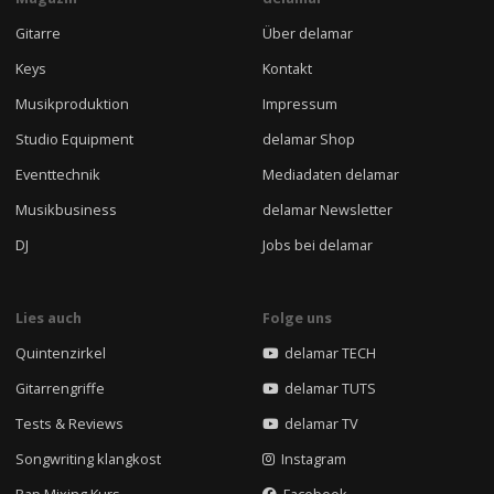
Gitarre
Über delamar
Keys
Kontakt
Musikproduktion
Impressum
Studio Equipment
delamar Shop
Eventtechnik
Mediadaten delamar
Musikbusiness
delamar Newsletter
DJ
Jobs bei delamar
Lies auch
Folge uns
Quintenzirkel
delamar TECH
Gitarrengriffe
delamar TUTS
Tests & Reviews
delamar TV
Songwriting klangkost
Instagram