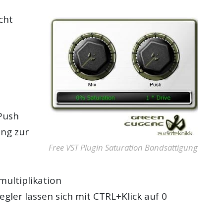
cht
Push
ung zur
Free VST Plugin Saturation Bandsättigung
ultiplikation
gler lassen sich mit CTRL+Klick auf 0