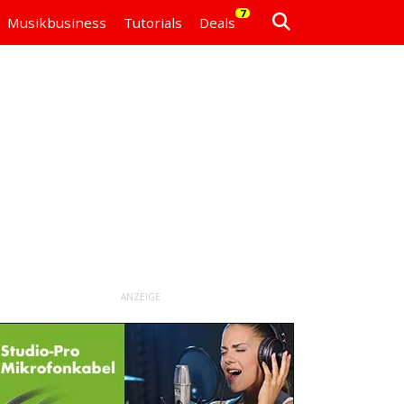
7
Musikbusiness
Tutorials
Deals
ANZEIGE