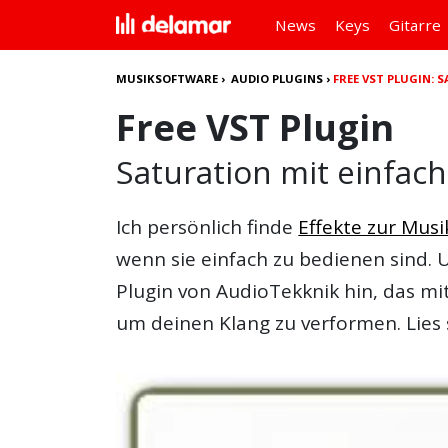
News
Keys
Gitarre
MUSIKSOFTWARE
›
AUDIO PLUGINS
›
FREE VST PLUGIN:
Free VST Plugin
Saturation mit einfac
Ich persönlich finde
Effekte zur Mus
wenn sie einfach zu bedienen sind. 
Plugin von AudioTekknik hin, das m
um deinen Klang zu verformen. Lies 