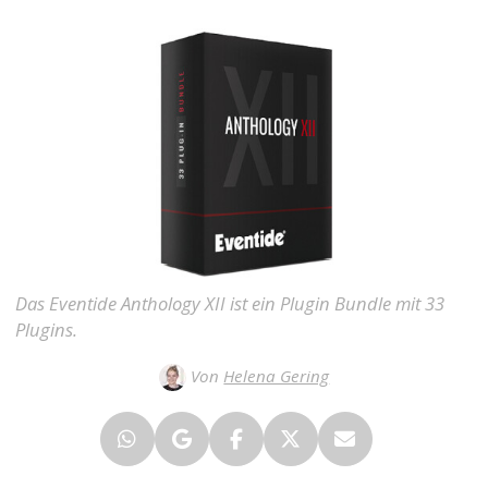
Das Eventide Anthology XII ist ein Plugin Bundle mit 33
Plugins.
Von
Helena Gering