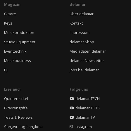
Magazin
delamar
Gitarre
Über delamar
Keys
Kontakt
Musikproduktion
Impressum
Studio Equipment
delamar Shop
Eventtechnik
Mediadaten delamar
Musikbusiness
delamar Newsletter
DJ
Jobs bei delamar
Lies auch
Folge uns
Quintenzirkel
delamar TECH
Gitarrengriffe
delamar TUTS
Tests & Reviews
delamar TV
Songwriting klangkost
Instagram