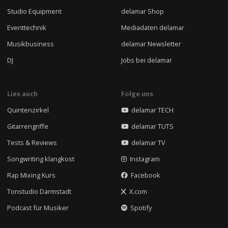
Studio Equipment
delamar Shop
Eventtechnik
Mediadaten delamar
Musikbusiness
delamar Newsletter
DJ
Jobs bei delamar
Lies auch
Folge uns
Quintenzirkel
delamar TECH
Gitarrengriffe
delamar TUTS
Tests & Reviews
delamar TV
Songwriting klangkost
Instagram
Rap Mixing Kurs
Facebook
Tonstudio Darmstadt
X.com
Podcast für Musiker
Spotify