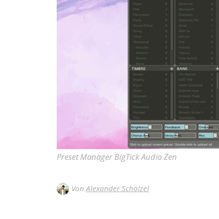
Preset Manager BigTick Audio Zen
Von
Alexander Schölzel