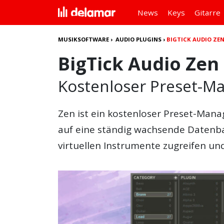
News
Keys
Gitarre
MUSIKSOFTWARE
›
AUDIO PLUGINS
›
BIGTICK AUDIO ZE
BigTick Audio Zen
Kostenloser Preset-Ma
Zen
ist ein
kostenlos
er
Preset-Mana
auf eine ständig wachsende Datenba
virtuellen Instrumente zugreifen un