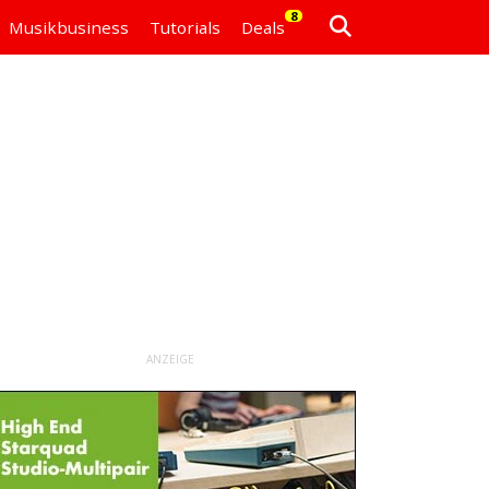
8
Musikbusiness
Tutorials
Deals
ANZEIGE