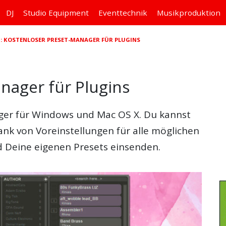
DJ
Studio
Equipment
Eventtechnik
Musikproduktion
N: KOSTENLOSER PRESET-MANAGER FÜR PLUGINS
nager für Plugins
ger
für
Windows
und
Mac OS X
. Du kannst
nk von Voreinstellungen für alle möglichen
d Deine eigenen Presets einsenden.