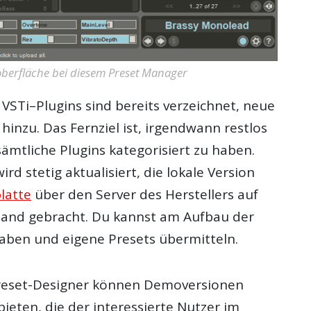
roberfläche bei diesem Preset Manager
n
VSTi
–
Plugins
sind bereits verzeichnet, neue
inzu. Das Fernziel ist, irgendwann restlos
sämtliche
Plugins
kategorisiert zu haben.
rd stetig aktualisiert, die lokale Version
latte
über den Server des Herstellers auf
and gebracht. Du kannst am Aufbau der
haben und eigene
Presets
übermitteln.
reset
-Designer können Demoversionen
ieten, die der interessierte Nutzer im