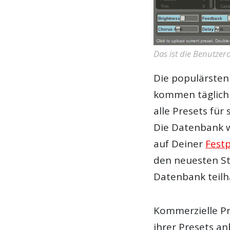
Das ist die Benutze
Die populärste
kommen täglich h
alle
Presets
für 
Die Datenbank wi
auf Deiner
Festp
den neuesten St
Datenbank teil
Kommerzielle
P
ihrer
Presets
anb