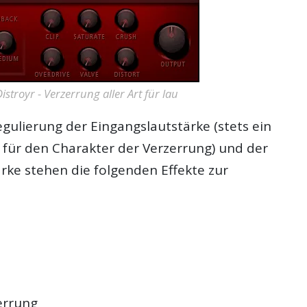
istroyr - Verzerrung aller Art für lau
egulierung der Eingangslautstärke (stets ein
r für den Charakter der Verzerrung) und der
rke stehen die folgenden Effekte zur
errung