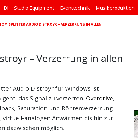
DJ
Studio
Equipment
Eventtechnik
Musikproduktion
ATOM SPLITTER AUDIO DISTROYR – VERZERRUNG IN ALLEN
stroyr – Verzerrung in allen
tter Audio Distroyr
für
Windows
ist
 geht, das Signal zu
verzerren
.
Overdrive
,
dback
,
Saturation
und
Röhrenverzerrung
, virtuell-analogen Anwärmen bis hin zur
en dazwischen möglich.