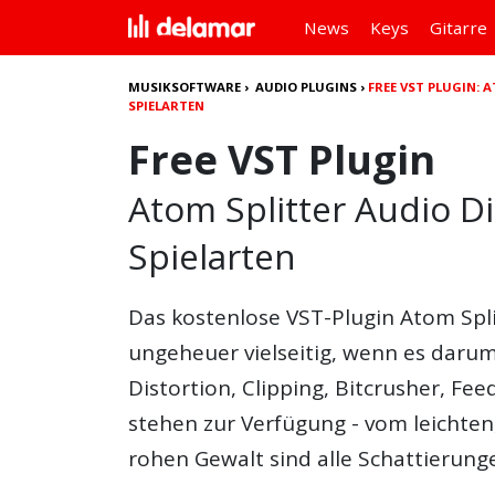
News
Keys
Gitarre
MUSIKSOFTWARE
›
AUDIO PLUGINS
›
FREE VST PLUGIN: 
SPIELARTEN
Free VST Plugin
Atom Splitter Audio Di
Spielarten
Das
kostenlos
e
VST-Plugin
Atom Spli
ungeheuer vielseitig, wenn es darum
Distortion
,
Clipping
,
Bitcrusher
,
Fee
stehen zur Verfügung - vom leichten
rohen Gewalt sind alle Schattierung