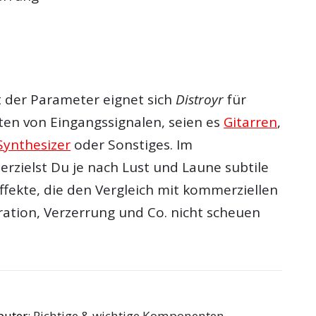
t der Parameter eignet sich
Distroyr
für
rten von Eingangssignalen, seien es
Gitarren
,
Synthesizer
oder Sonstiges. Im
zielst Du je nach Lust und Laune subtile
ffekte, die den Vergleich mit kommerziellen
ration
,
Verzerrung
und Co. nicht scheuen
puter
: Richtige & wichtige Komponenten