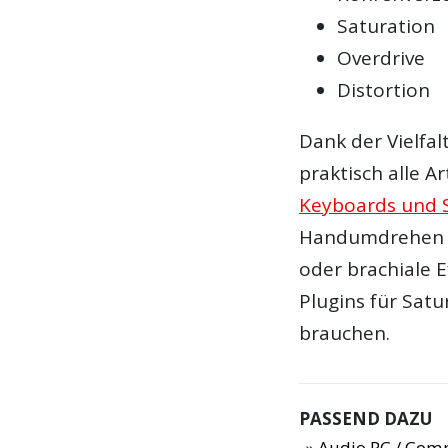
Saturation
Overdrive
Distortion
Dank der Vielfal
praktisch alle A
Keyboards und 
Handumdrehen er
oder brachiale E
Plugin
s für
Satu
brauchen.
PASSEND DAZU
Audio PC / Com