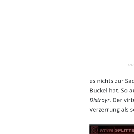
ANZ
es nichts zur Sa
Buckel hat. So 
Distroyr
. Der vir
Verzerrung
als s