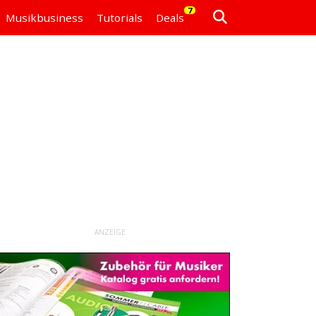
7
Musikbusiness
Tutorials
Deals
ANZEIGE