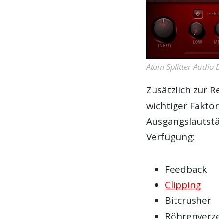
Atom Splitter Audio D
Zusätzlich zur R
wichtiger Fakto
Ausgangslautstä
Verfügung:
Feedback
Clipping
Bitcrusher
Röhrenverz