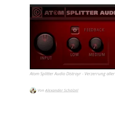
Atom Splitter Audio Distroyr - Verzerrung aller
Von
Alexander Schölzel