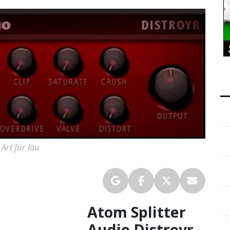
 Art für lau
Atom Splitter
Audio Distroyr –