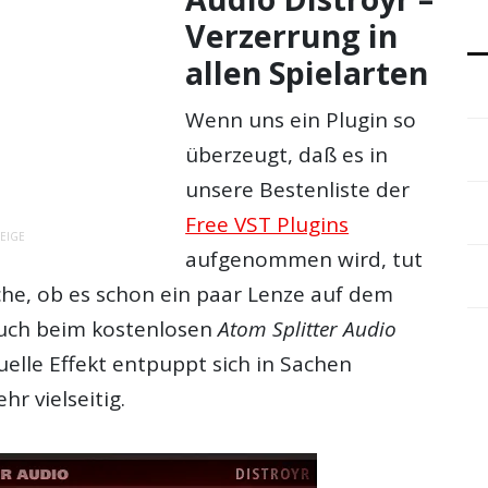
Verzerrung in
allen Spielarten
Wenn uns ein
Plugin
so
überzeugt, daß es in
unsere Bestenliste der
Free VST Plugins
EIGE
aufgenommen wird, tut
che, ob es schon ein paar Lenze auf dem
auch beim
kostenlos
en
Atom Splitter Audio
tuelle Effekt entpuppt sich in Sachen
ehr vielseitig.