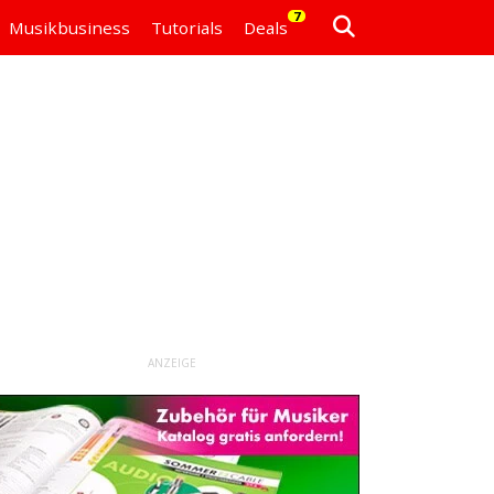
7
Musikbusiness
Tutorials
Deals
ANZEIGE