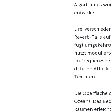
Algorithmus wurd
entwickelt.
Drei verschiede
Reverb-Tails au
fügt umgekehrte
nutzt moduliert
im Frequenzspe
diffusen Attack
Texturen.
Die Oberfläche o
Ozeans. Das Bedi
Räumen erleicht