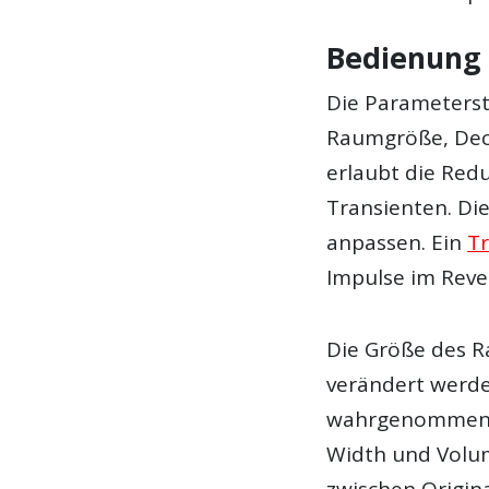
Bedienung
Die Parameterst
Raumgröße, Decay
erlaubt die Red
Transienten. Die
anpassen. Ein
Tr
Impulse im Reve
Die Größe des R
verändert werden
wahrgenommenen
Width und Volu