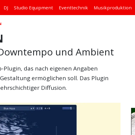
DJ
Studio
Equipment
Eventtechnik
Musikproduktion
N
N
r Downtempo und Ambient
rb-Plugin, das nach eigenen Angaben
Gestaltung ermöglichen soll. Das Plugin
hrschichtiger Diffusion.