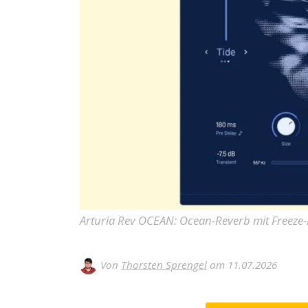
Arturia Rev OCEAN: Ocean-Reverb mit Freeze
Von
Thorsten Sprengel
am 11.07.2026