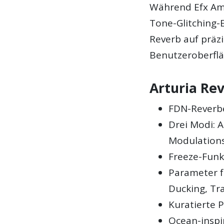
Während Efx Amb
Tone-Glitching-E
Reverb auf präz
Benutzeroberflä
Arturia Re
FDN-Reverbe
Drei Modi: 
Modulations
Freeze-Funk
Parameter fü
Ducking, Tr
Kuratierte 
Ocean-inspi