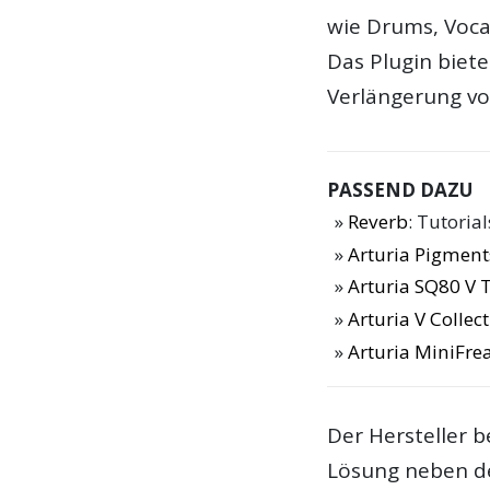
wie Drums, Voca
Das Plugin biet
Verlängerung vo
PASSEND DAZU
Reverb
: Tutoria
Arturia Pigment
Arturia SQ80 V 
Arturia V Collec
Arturia MiniFre
Der Hersteller b
Lösung neben de