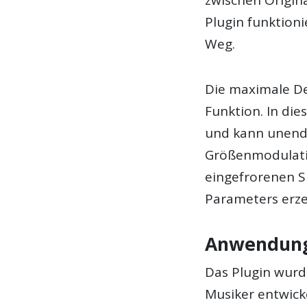
zwischen Origin
Plugin funktioni
Weg.
Die maximale Dec
Funktion. In di
und kann unendl
Größenmodulati
eingefrorenen S
Parameters erze
Anwendung
Das Plugin wur
Musiker entwicke