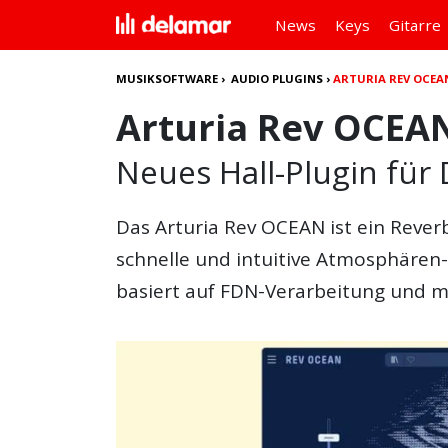
News
Keys
Gitarre
MUSIKSOFTWARE
›
AUDIO PLUGINS
›
ARTURIA REV OCEA
Arturia Rev OCEA
Neues Hall-Plugin fü
Das
Arturia Rev OCEAN
ist ein Reve
schnelle und intuitive Atmosphären-
basiert auf FDN-Verarbeitung und me