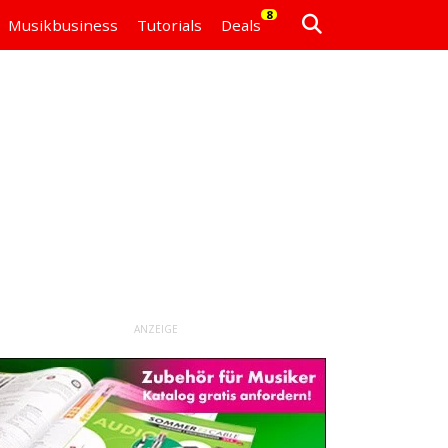
8
Musikbusiness
Tutorials
Deals
ANZEIGE