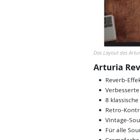
Das Layout des Artur
Arturia Rev
Reverb-Effe
Verbesserte
8 klassisch
Retro-Kontr
Vintage-Sou
Für alle So