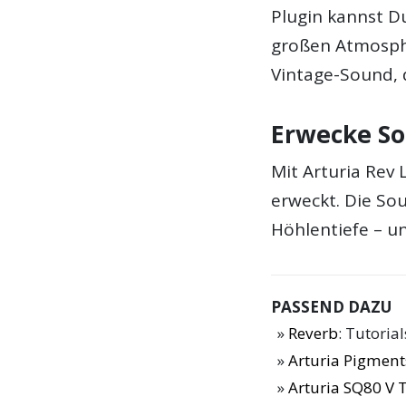
Plugin kannst D
großen Atmosphä
Vintage-Sound, d
Erwecke S
Mit Arturia Rev 
erweckt. Die So
Höhlentiefe – u
PASSEND DAZU
Reverb
: Tutoria
Arturia Pigment
Arturia SQ80 V 