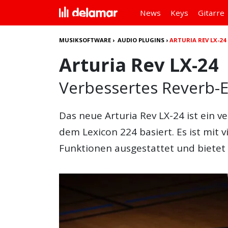
News
Keys
Gitarre
MUSIKSOFTWARE
›
AUDIO PLUGINS
›
ARTURIA REV LX-24
Arturia Rev LX-24
Verbessertes Reverb-E
Das neue
Arturia Rev LX-24
ist ein v
dem Lexicon 224 basiert. Es ist mit
Funktionen ausgestattet und bietet 