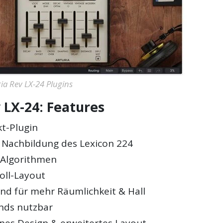
ia Rev LX-24 Plugins
 LX-24: Features
kt-Plugin
 Nachbildung des Lexicon 224
e Algorithmen
oll-Layout
nd für mehr Räumlichkeit & Hall
unds nutzbar