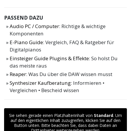
PASSEND DAZU
Audio PC / Computer
: Richtige & wichtige
Komponenten
E-Piano Guide
: Vergleich, FAQ & Ratgeber für
Digitalpianos
Einsteiger Guide Plugins & Effekte
: So holst Du
das meiste raus
Reaper
: Was Du über die DAW wissen musst
Synthesizer Kaufberatung
: Informieren •
Vergleichen • Bescheid wissen
Sie sehen gerade einen Platzhalterinhalt von
Standard
. Um
auf den eigentlichen Inhalt zuzugreifen, klicken Sie auf den
Button unten. Bitte beachten Sie, dass dabei Daten an
Drittanbieter weitergegeben werden.