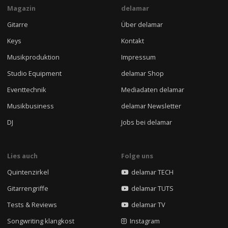
Magazin
delamar
Gitarre
Über delamar
Keys
Kontakt
Musikproduktion
Impressum
Studio Equipment
delamar Shop
Eventtechnik
Mediadaten delamar
Musikbusiness
delamar Newsletter
DJ
Jobs bei delamar
Lies auch
Folge uns
Quintenzirkel
delamar TECH
Gitarrengriffe
delamar TUTS
Tests & Reviews
delamar TV
Songwriting klangkost
Instagram