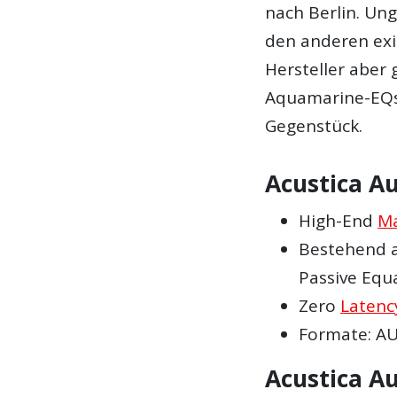
nach Berlin. Ung
den anderen exi
Hersteller aber 
Aquamarine-EQs 
Gegenstück.
Acustica A
High-End
Ma
Bestehend a
Passive Equa
Zero
Latenc
Formate: AU
Acustica A