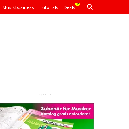
7
Musikbusiness
Tutorials
Deals
ANZEIGE