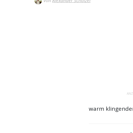
Von
Alexander Schölzel
ANZ
warm klingende