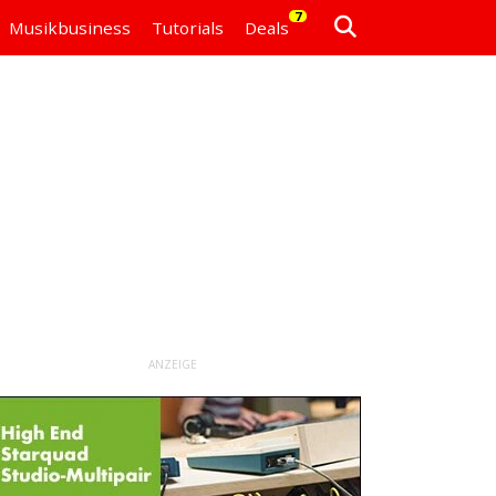
7
Musikbusiness
Tutorials
Deals
ANZEIGE