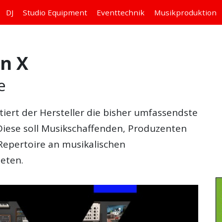
DJ
Studio
Equipment
Eventtechnik
Musikproduktion
on X
e
iert der Hersteller die bisher umfassendste
Diese soll Musikschaffenden, Produzenten
Repertoire an musikalischen
eten.