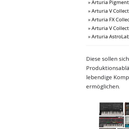
Arturia Pigment
Arturia V Collec
Arturia FX Colle
Arturia V Collec
Arturia AstroLa
Diese sollen sic
Produktionsabläu
lebendige Kompo
ermöglichen.