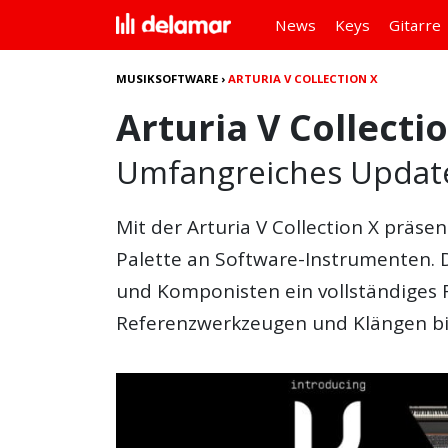
News
Keys
Gitarre
MUSIKSOFTWARE
›
ARTURIA V COLLECTION X
Arturia V Collecti
Umfangreiches Updat
Mit der
Arturia V Collection X
präsent
Palette an Software-Instrumenten. 
und Komponisten ein vollständiges 
Referenzwerkzeugen und Klängen bi