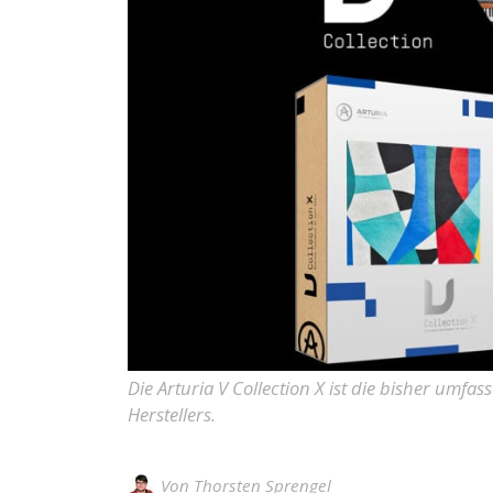
Die Arturia V Collection X ist die bisher umfa
Herstellers.
Von
Thorsten Sprengel