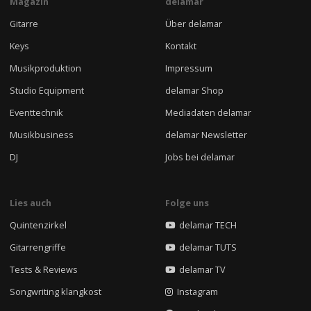
Magazin
delamar
Gitarre
Über delamar
Keys
Kontakt
Musikproduktion
Impressum
Studio Equipment
delamar Shop
Eventtechnik
Mediadaten delamar
Musikbusiness
delamar Newsletter
DJ
Jobs bei delamar
Lies auch
Folge uns
Quintenzirkel
delamar TECH
Gitarrengriffe
delamar TUTS
Tests & Reviews
delamar TV
Songwriting klangkost
Instagram