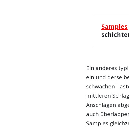
Samples
schichte
Ein anderes typi
ein und derselb
schwachen Taste
mittleren Schla
Anschlägen abge
auch überlappe
Samples gleichze