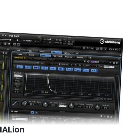
n Thomann Angebote
HALion