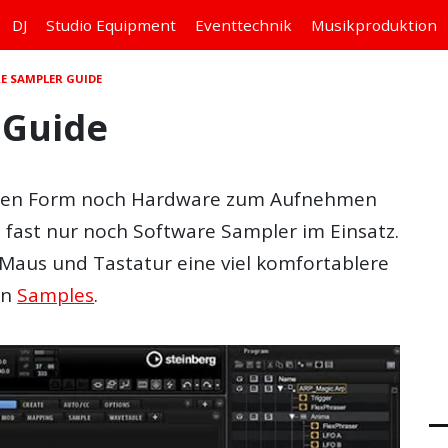
DJ
Studio
Equipment
Eventtechnik
Musikproduktion
E SAMPLER GUIDE
 Guide
ichen Form noch Hardware zum Aufnehmen
 fast nur noch Software Sampler im Einsatz.
 Maus und Tastatur eine viel komfortablere
on
Samples
.