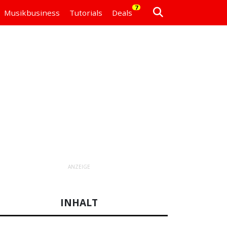
7
Musikbusiness
Tutorials
Deals
ANZEIGE
INHALT