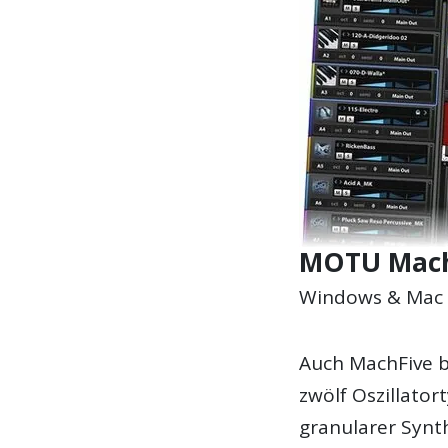
MOTU Mach
Windows & Mac 
Auch MachFive b
zwölf Oszillator
granularer Synth