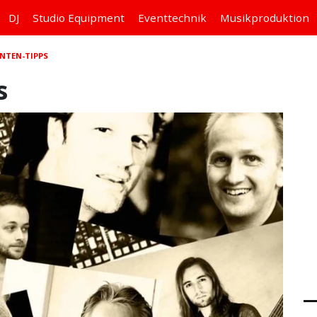
DJ
Studio
Equipment
Eventtechnik
Musikproduktion
NTEN-TIPPS
s