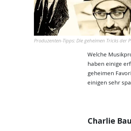
Produzenten-Tipps: Die geheimen Tricks der P
Welche Musikpr
haben einige er
geheimen Favorit
einigen sehr sp
Charlie Ba