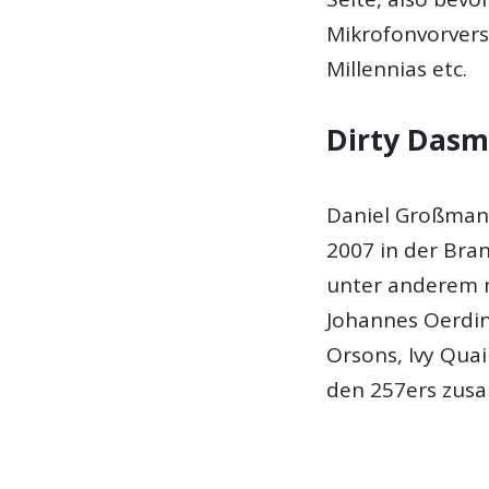
Mikrofonvorvers
Millennias etc.
Dirty Das
Daniel Großmann 
2007 in der Bra
unter anderem m
Johannes Oerdin
Orsons, Ivy Qua
den 257ers zus