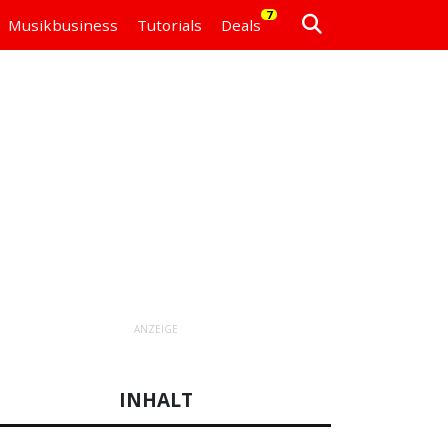
7
Musikbusiness
Tutorials
Deals
ANZEIGE
INHALT