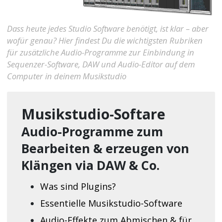
Dass heute jedes Studio Software benötigt, ist klar – aber
wofür genau? Hier findest Du die wichtigsten Rubriken
für zusätzliche Audio-Programme zur Einbindung in
Sequenzer-Software, DAW und Audio-Editor auf dem
Computer in deinem Musikstudio
Musikstudio-Softare
Audio-Programme zum
Bearbeiten & erzeugen von
Klängen via DAW & Co.
Was sind Plugins?
Essentielle Musikstudio-Software
Audio-Effekte zum Abmischen & für