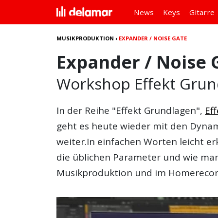
News
Keys
Gitarre
MUSIKPRODUKTION
›
EXPANDER / NOISE GATE
Expander / Noise 
Workshop Effekt Grun
In der Reihe "Effekt Grundlagen",
Ef
geht es heute wieder mit den Dyna
weiter.In einfachen Worten leicht er
die üblichen Parameter und wie man
Musikproduktion und im Homerecord