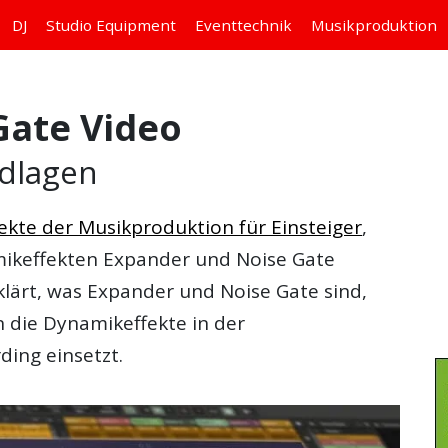
DJ
Studio
Equipment
Eventtechnik
Musikproduktion
Gate Video
dlagen
fekte der Musikproduktion für Einsteiger
,
mikeffekten
Expander
und
Noise Gate
klärt, was Expander und Noise Gate sind,
 die Dynamikeffekte in der
ing einsetzt.