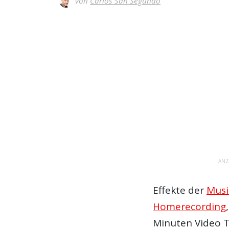
Von
Carlos San Segundo
ANZ
Effekte der
Musi
Homerecording
Minuten Video T