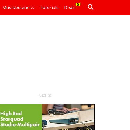
5
Musikbusiness
Tutorials
Deals
ANZEIGE